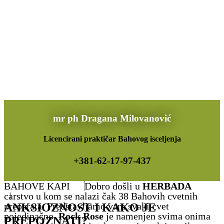
mr ph Dragana Milovanović
Licencirani praktičar Bahovog isceljenja
+381-62-17-97-437
BAHOVE KAPI
Dobro došli u
HERBADA
carstvo u kom se nalazi čak 38 Bahovih cvetnih
|
preparata. Predstavljamo vam svaki cvet
ANKSIOZNOST I KAKO JE
pojedinačno.
Rock Rose
je namenjen svima onima
PREPOZNATI?