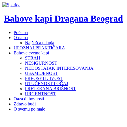
Bahove kapi Dragana Beograd
Početna
O nama
Najčešća pitanja
UPOZNAJ PRAKTIČARA
Bahove cvetne kapi
STRAH
NESIGURNOST
NEDOSTATAK INTERESOVANJA
USAMLJENOST
PREOSETLJIVOST
UTUČENOST I OČAJ
PRETERANA BRIŽNOST
URGENTNOST
Oaza duhovnosti
Zdravo budi
O svemu po malo